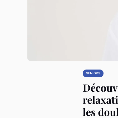
SENIORS
Découv
relaxat
les dou