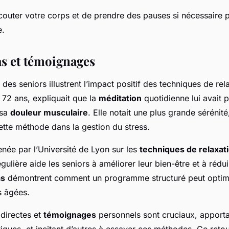
outer votre corps et de prendre des pauses si nécessaire p
e.
as et témoignages
des seniors illustrent l’impact positif des techniques de rel
72 ans, expliquait que la
méditation
quotidienne lui avait 
 sa
douleur musculaire
. Elle notait une plus grande sérénité
ette méthode dans la gestion du stress.
ée par l’Université de Lyon sur les
techniques de relaxat
gulière aide les seniors à améliorer leur bien-être et à rédui
as
démontrent comment un programme structuré peut optimis
s âgées.
directes et
témoignages
personnels sont cruciaux, apporta
tiques, et incitant d’autres à essayer ces méthodes. Ce reto