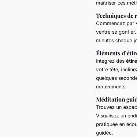
maîtriser ces mét
Techniques de 
Commencez par vou
ventre se gonfler
minutes chaque jo
Éléments d’éti
Intégrez des
étir
votre tête, incli
quelques secondes
mouvements.
Méditation guid
Trouvez un espace
Visualisez un end
pratiquée en écou
guidée.