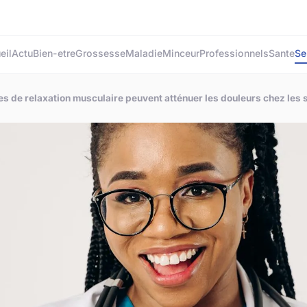
eil
Actu
Bien-etre
Grossesse
Maladie
Minceur
Professionnels
Sante
Se
 de relaxation musculaire peuvent atténuer les douleurs chez les 