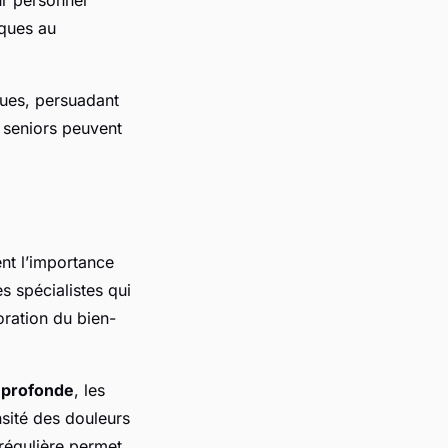
iques au
ques, persuadant
s seniors peuvent
nt l’importance
s spécialistes qui
oration du bien-
n profonde
, les
nsité des douleurs
régulière permet