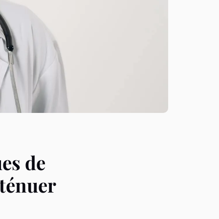
es de
tténuer