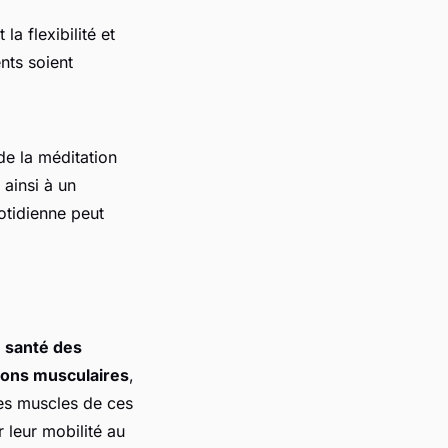
a flexibilité et
nts soient
de la méditation
 ainsi à un
otidienne peut
a
santé des
ions musculaires
,
les muscles de ces
 leur mobilité au