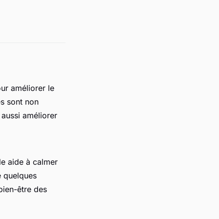
our améliorer le
s sont non
 aussi améliorer
le aide à calmer
re quelques
bien-être des