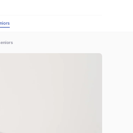
niors
seniors