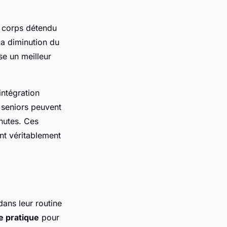
 corps détendu
La diminution du
se un meilleur
intégration
s seniors peuvent
chutes. Ces
ent véritablement
dans leur routine
e pratique
pour