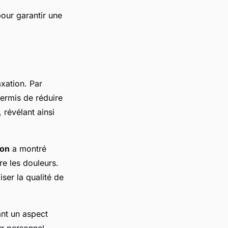
our garantir une
axation. Par
permis de réduire
, révélant ainsi
ion
a montré
re les douleurs.
er la qualité de
nt un aspect
ur personnel