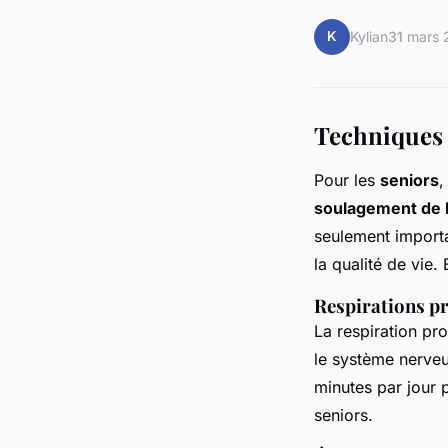
K
Kylian
31 mars 
Techniques 
Pour les
seniors
,
soulagement de l
seulement importa
la qualité de vie
Respirations p
La respiration pr
le système nerveu
minutes par jour 
seniors.