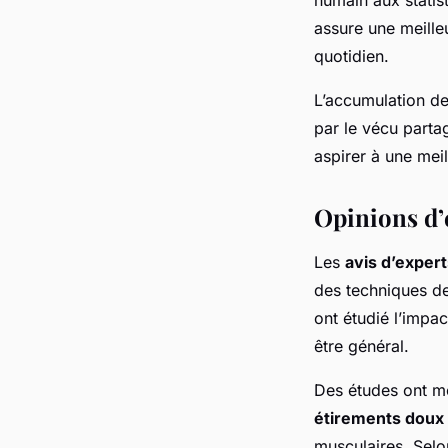
assure une meille
quotidien.
L’accumulation d
par le vécu parta
aspirer à une meil
Opinions d’
Les
avis d’exper
des techniques d
ont étudié l’impa
être général.
Des études ont mo
étirements doux
musculaires. Selo