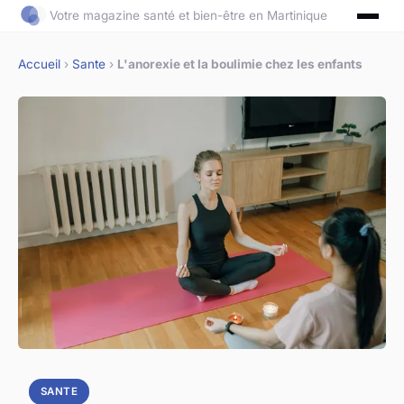
Votre magazine santé et bien-être en Martinique
Accueil
›
Sante
›
L'anorexie et la boulimie chez les enfants
SANTE