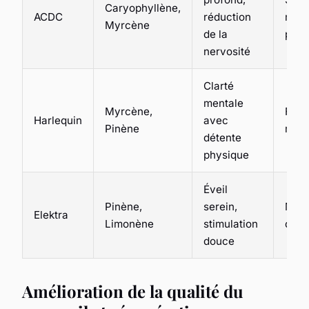
Caryophyllène,
ACDC
réduction
mom
Myrcène
de la
pres
nervosité
Clarté
mentale
Myrcène,
Fin 
Harlequin
avec
Pinène
midi
détente
physique
Éveil
Pinène,
serein,
Mati
Elektra
Limonène
stimulation
d’ap
douce
Amélioration de la qualité du