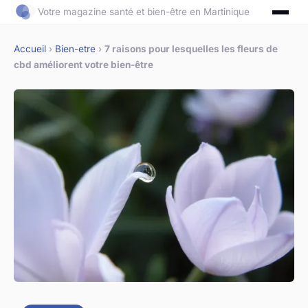
Votre magazine santé et bien-être en Martinique
Accueil
›
Bien-etre
›
7 raisons pour lesquelles les fleurs de
cbd améliorent votre bien-être