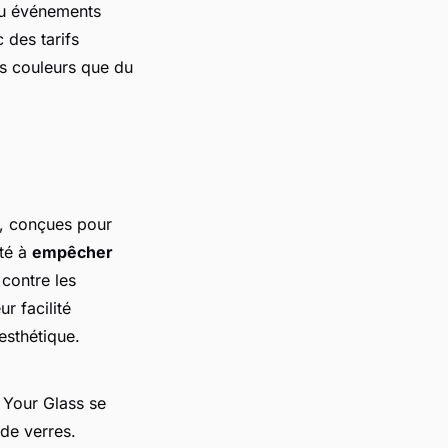
 ou événements
 des tarifs
es couleurs que du
, conçues pour
ité à
empêcher
 contre les
r facilité
esthétique.
Your Glass se
de verres.