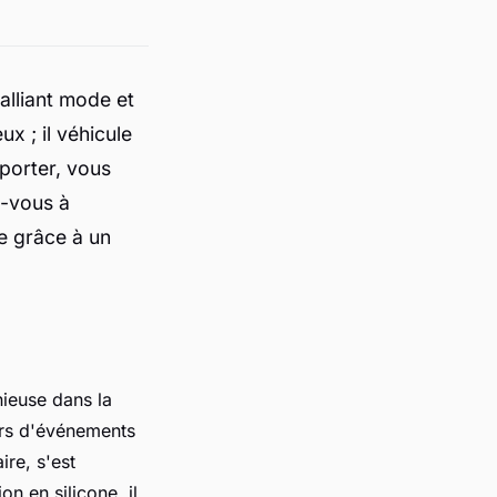
lliant mode et
ux ; il véhicule
 porter, vous
z-vous à
ue grâce à un
ieuse dans la
ors d'événements
re, s'est
n en silicone, il