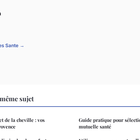
n
cles Sante →
 même sujet
t de la cheville : vos
Guide pratique pour sélecti
rovence
mutuelle santé