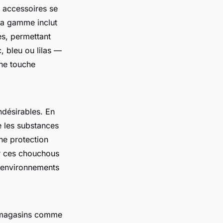
s accessoires se
La gamme inclut
es, permettant
c, bleu ou lilas —
une touche
ndésirables. En
 les substances
ne protection
er ces chouchous
s environnements
s magasins comme