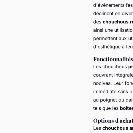
d'événements fest
déclinent en dive
des
chouchous ré
ainsi une utilisat
permettent aux uti
d'esthétique à leu
Fonctionnalités
Les chouchous
p
couvrant intégrale
nocives. Leur fon
immédiate sans be
au poignet ou dan
tels que les
boîte
Options d'achat
Les
chouchous a