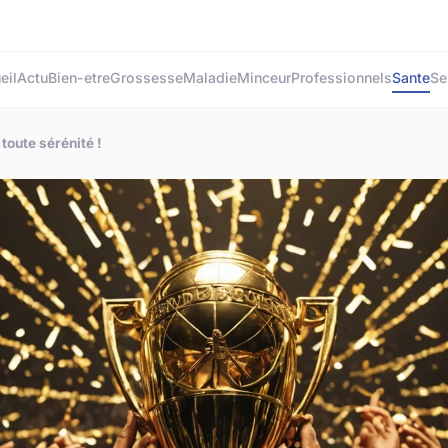
eil
Actu
Bien-etre
Grossesse
Maladie
Minceur
Professionnels
Sante
Se
toute sérénité !