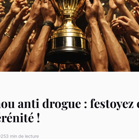
u anti drogue : festoyez 
rénité !
025
3 min de lecture