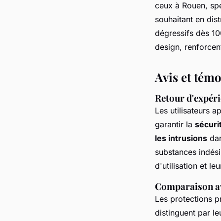
ceux à Rouen, spé
souhaitant en dist
dégressifs dès 10
design, renforcent 
Avis et témo
Retour d'expérie
Les utilisateurs a
garantir la
sécuri
les intrusions
dan
substances indésir
d'utilisation et l
Comparaison ave
Les protections 
distinguent par l