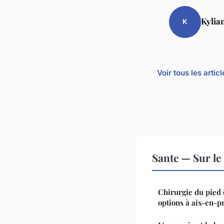
Kylia
K
Voir tous les arti
Sante — Sur le
Chirurgie du pied e
options à aix-en-p