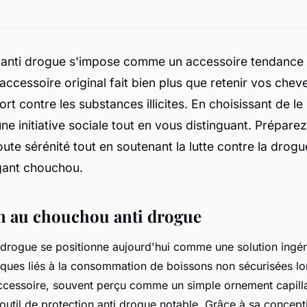
anti drogue s'impose comme un accessoire tendance a
accessoire original fait bien plus que retenir vos cheve
rt contre les substances illicites. En choisissant de le
une initiative sociale tout en vous distinguant. Prépare
oute sérénité tout en soutenant la lutte contre la drog
égant chouchou.
n au chouchou anti drogue
drogue se positionne aujourd'hui comme une solution ingén
risques liés à la consommation de boissons non sécurisées l
 accessoire, souvent perçu comme un simple ornement capillai
util de protection anti drogue notable. Grâce à sa conceptio