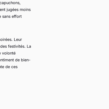
 capuchons,
vent jugées moins
e sans effort
oirées. Leur
des festivités. La
e volonté
entiment de bien-
nte de ces