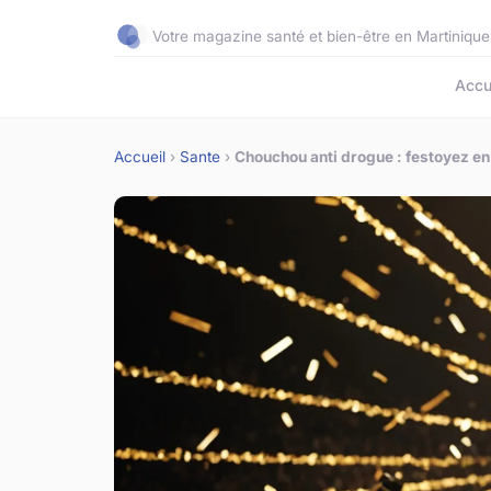
Votre magazine santé et bien-être en Martinique
Accu
Accueil
›
Sante
›
Chouchou anti drogue : festoyez en 