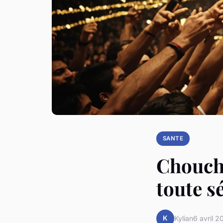
SANTE
Choucho
toute sé
K
Kylian
6 avril 2