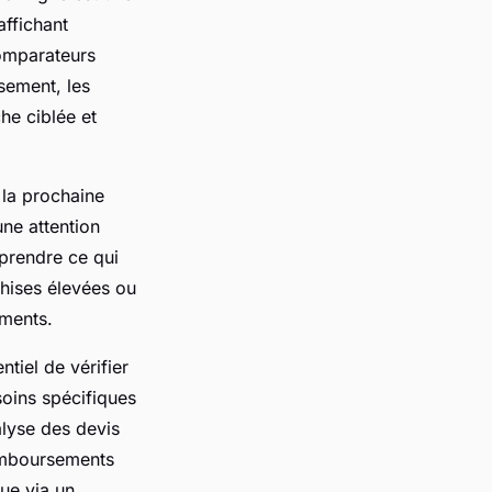
affichant
comparateurs
sement, les
che ciblée et
 la prochaine
ne attention
mprendre ce qui
hises élevées ou
ements.
ntiel de vérifier
soins spécifiques
alyse des devis
emboursements
ue via un