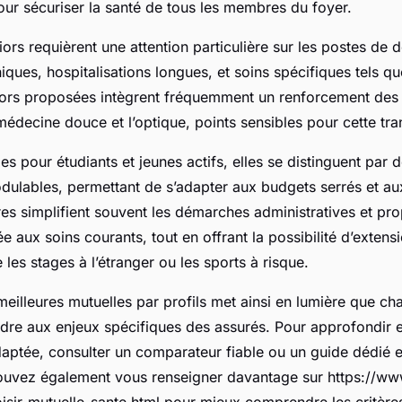
our sécuriser la santé de tous les membres du foyer.
ors requièrent une attention particulière sur les postes de 
ques, hospitalisations longues, et soins spécifiques tels qu
iors proposées intègrent fréquemment un renforcement de
 médecine douce et l’optique, points sensibles pour cette tr
s pour étudiants et jeunes actifs, elles se distinguent par de
dulables, permettant de s’adapter aux budgets serrés et au
fres simplifient souvent les démarches administratives et pr
 aux soins courants, tout en offrant la possibilité d’extensi
les stages à l’étranger ou les sports à risque.
eilleures mutuelles par profils met ainsi en lumière que ch
re aux enjeux spécifiques des assurés. Pour approfondir et
daptée, consulter un comparateur fiable ou un guide dédié 
pouvez également vous renseigner davantage sur https://ww
isir-mutuelle-sante.html pour mieux comprendre les critères