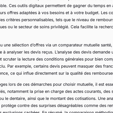
ble. Ces outils digitaux permettent de gagner du temps en 
urs offres adaptées à vos besoins et à votre budget. Les 
 des critères personnalisables, tels que le niveau de rembour
ues ou le secteur de soins privilégié. Cela facilite la recher
u une sélection d’offres via un comparateur mutuelle santé,
 à analyser les devis reçus. L’analyse des devis demande u
faut scruter la lecture des conditions générales pour bien co
clu. Par exemple, certains devis peuvent masquer des franc
ence, ce qui influe directement sur la qualité des rembours
èges lors de ces démarches pour choisir mutuelle, il est esse
clés, notamment la prise en charge des actes courants, des 
u le dentaire, ainsi que le montant des cotisations. Une an
 protège contre des surprises désagréables comme des r
es exclusions cachées. En résumé, la comparaison méthodiq