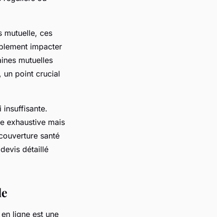
s mutuelle, ces
ablement impacter
aines mutuelles
 un point crucial
 insuffisante.
te exhaustive mais
 couverture santé
devis détaillé
le
 en ligne est une