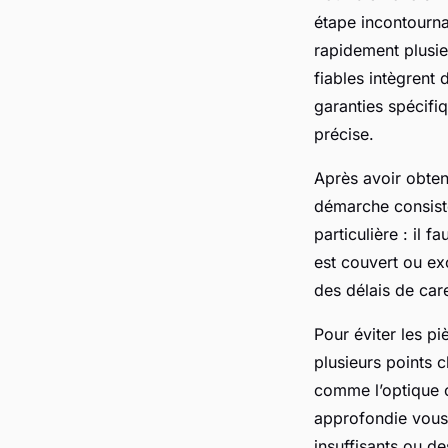
étape incontourna
rapidement plusie
fiables intègrent
garanties spécifiq
précise.
Après avoir obten
démarche consiste
particulière : il 
est couvert ou ex
des délais de car
Pour éviter les pi
plusieurs points 
comme l’optique o
approfondie vous
insuffisants ou d