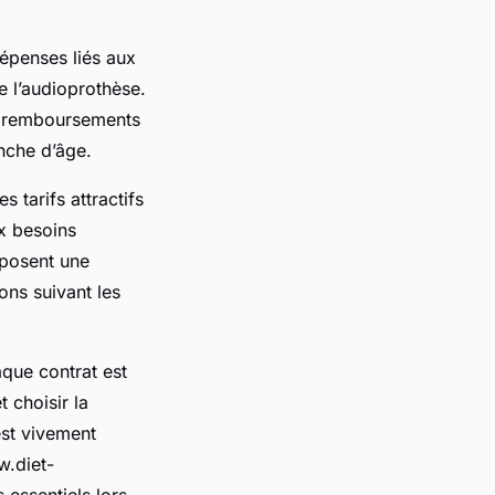
dépenses liés aux
e l’audioprothèse.
s remboursements
anche d’âge.
s tarifs attractifs
x besoins
oposent une
ons suivant les
aque contrat est
 choisir la
est vivement
w.diet-
 essentiels lors