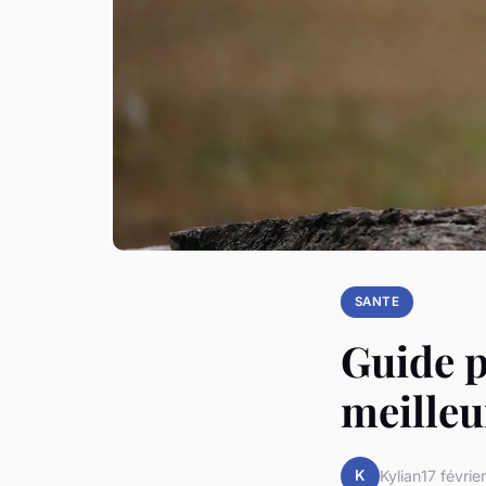
SANTE
Guide p
meilleu
K
Kylian
17 févrie