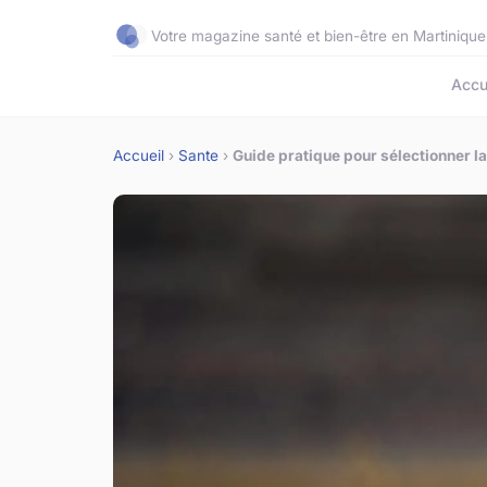
Votre magazine santé et bien-être en Martinique
Accu
Accueil
›
Sante
›
Guide pratique pour sélectionner la