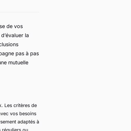
ise de vos
 d’évaluer la
clusions
mpagne pas à pas
une mutuelle
. Les critères de
 avec vos besoins
ursement adaptés à
s réguliers ou