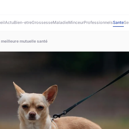
eil
Actu
Bien-etre
Grossesse
Maladie
Minceur
Professionnels
Sante
Se
 meilleure mutuelle santé