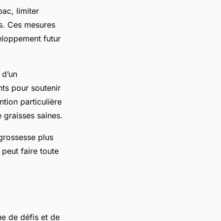
bac, limiter
és. Ces mesures
eloppement futur
 d’un
ents pour soutenir
tion particulière
 graisses saines.
 grossesse plus
peut faire toute
ne de défis et de