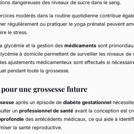
uations dangereuses des niveaux de sucre dans le sang.
xercices modérés dans la routine quotidienne contribue égal
her régulièrement ou pratiquer le yoga prénatal peuvent amé
ire le stress.
 la glycémie et la gestion des
médicaments
sont primordiau
lycémie à domicile permettent de surveiller les niveaux de 
des ajustements médicamenteux sont effectués si nécessair
uat pendant toute la grossesse.
 pour une grossesse future
ssesse
après un épisode de
diabète gestationnel
nécessite
sulter un
professionnel de santé
avant la conception est cr
pprofondie
des antécédents médicaux, ce qui aide à identifi
imiser la santé reproductive.