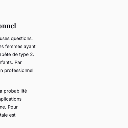
ionnel
ses questions.
Les femmes ayant
abète de type 2.
nfants. Par
un professionnel
a probabilité
plications
ne. Pour
tale est