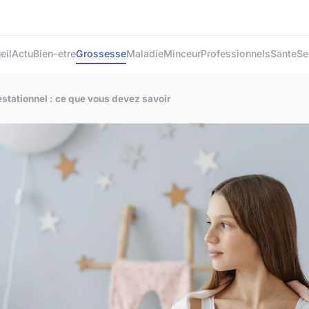
eil
Actu
Bien-etre
Grossesse
Maladie
Minceur
Professionnels
Sante
Se
stationnel : ce que vous devez savoir