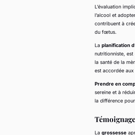
L’évaluation imp
l’alcool et adopt
contribuent à cré
du fœtus.
La
planification 
nutritionniste, es
la santé de la mèr
est accordée aux 
Prendre en comp
sereine et à rédu
la différence pou
Témoignages
La
grossesse
apr