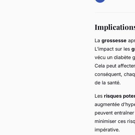
Implications
La
grossesse
apr
L’impact sur les
g
vécu un diabète g
Cela peut affecter
conséquent, chaqu
de la santé.
Les
risques poten
augmentée d’hype
peuvent entraîne
minimiser ces ris
impérative.