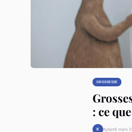
GROSSESSE
Grosses
: ce qu
K
Kylian
8 mars 